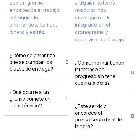
que un gremio
a alguien externo,
entorpezca el trabajo
nosotros nos
del siguiente,
encargamos de
ahorrándote tiempo,
integrarlo en el
dinero y estrés.
cronograma y
supervisar su trabajo.
¿Cómo se garantiza
que se cumplan los
¿Cómo me mantienen
plazos de entrega?
informado del
progreso sin tener
que ir a la obra?
¿Qué ocurre si un
gremio comete un
error técnico?
¿Este servicio
encarece el
presupuesto final de
la obra?